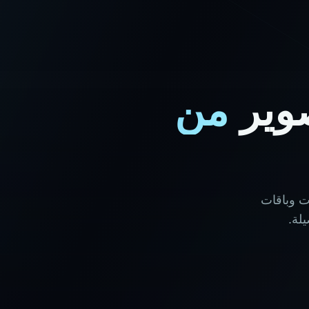
وير
من
ت وباقات
لة.