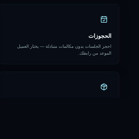
الحجوزات
احجز الجلسات بدون مكالمات متبادلة — يختار العميل
الموعد من رابطك.
الباقات
اعرض باقات تصوير يختارها العميل بثوانٍ — بدون عروض
PDF.